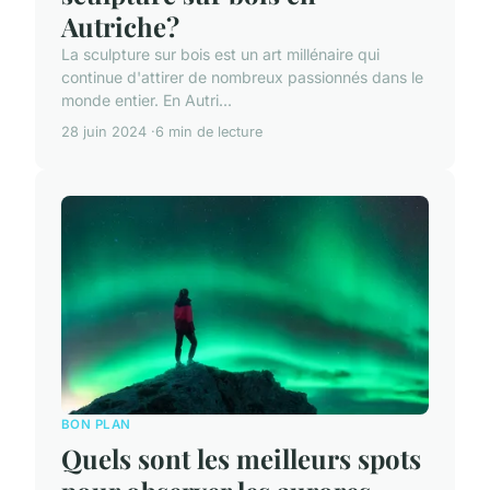
Autriche?
La sculpture sur bois est un art millénaire qui
continue d'attirer de nombreux passionnés dans le
monde entier. En Autri...
28 juin 2024
6 min de lecture
BON PLAN
Quels sont les meilleurs spots