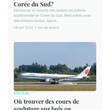
Corée du Sud?
Découvrez la vivacité des ateliers de poterie
traditionnelle en Corée du Sud. Rencontres avec
des artisans locaux, appre...
28 juin 2024
5 min de lecture
BON PLAN
Où trouver des cours de
sculpture sur bois en