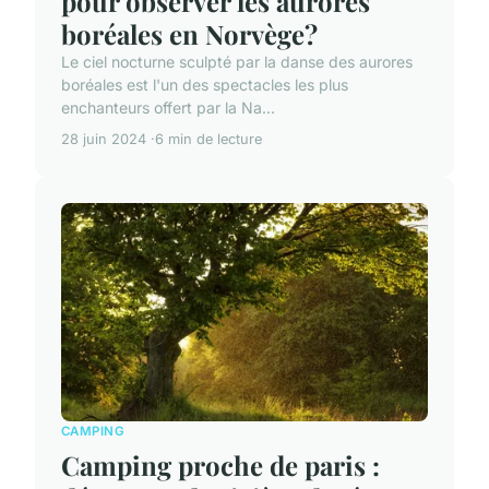
pour observer les aurores
boréales en Norvège?
Le ciel nocturne sculpté par la danse des aurores
boréales est l'un des spectacles les plus
enchanteurs offert par la Na...
28 juin 2024
6 min de lecture
CAMPING
Camping proche de paris :