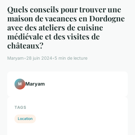
Quels conseils pour trouver une
maison de vacances en Dordogne
avec des ateliers de cuisine
médiévale et des visites de
châteaux?
Maryam
•
28 juin 2024
•
5 min de lecture
Maryam
M
TAGS
Location