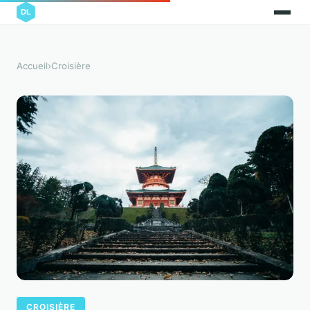
Accueil
›
Croisière
CROISIÈRE