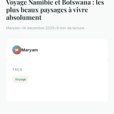
Voyage Namibie et Botswana : les
plus beaux paysages à vivre
absolument
Maryam
•
14 décembre 2025
•
8 min de lecture
Maryam
M
TAGS
Voyage